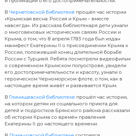
и публикации о его достопримечательностях.
В
Чернетовской библиотеке
прошёл час истории
«Крымская весна: Россия и Крым – вместе
навсегда». Из рассказа библиотекаря дети узнали
о многовековых исторических связях России и
Крыма, о том, что 8 апреля 1783 года был издан
манифест Екатерины II о присоединении Крыма к
России, положивший конец длительной борьбе
России с Турцией. Ребята посмотрели видеофильм
о современном Крымском полуострове, увидели
его достопримечательности и красоту, узнали о
героическом Черноморском флоте, о том, как в
настоящее время живёт и развивается Крым.
В
Глинищевской библиотеке
прошёл час истории,
на котором детям из социального приюта для
детей и подростков Брянского района рассказали
об истории Крыма со времён правления
Екатерины II до настоящего времени.
В
Домашовской библиотеке
состоялся