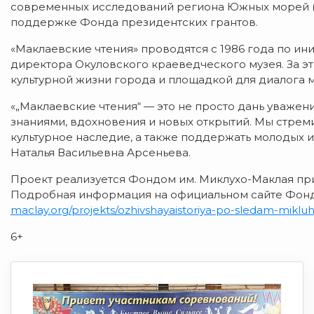
современных исследований региона Южных морей (ко
поддержке Фонда президентских грантов.
«Маклаевские чтения» проводятся с 1986 года по и
директора Окуловского краеведческого музея. За эт
культурной жизни города и площадкой для диалога
«„Маклаевские чтения“ — это не просто дань уважен
знаниями, вдохновения и новых открытий. Мы стрем
культурное наследие, а также поддержать молодых 
Наталья Васильевна Арсеньева.
Проект реализуется Фондом им. Миклухо-Маклая пр
Подробная информация на официальном сайте Фонд
maclay.org/projekts/ozhivshaya
istoriya-po-sledam-miklu
6+