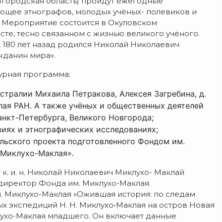
овгородская область) пройдут ежегодные
яющее этнографов, молодых учёных- полевиков и
а. Мероприятие состоится в Окуловском
сте, тесно связанном с жизнью великого учёного.
 180 лет назад родился Николай Николаевич
жданин мира».
турная программа:
тралии Михаила Петракова, Алексея Загребина, д.
клая РАН. А также учёных и общественных деятелей
анкт-Петербурга, Великого Новгорода;
иях и этнографических исследованиях;
льского проекта подготовленного Фондом им.
 Миклухо-Маклая».
к. и. н. Николай Николаевич Миклухо- Маклай
директор Фонда им. Миклухо-Маклая.
. Миклухо-Маклая «Ожившая история: по следам
х экспедиций Н. Н. Миклухо‑Маклая на остров Новая
лухо-Маклая младшего. Он включает данные