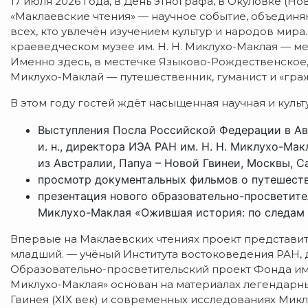
17 июля 2026 года, в День этнографа, в Окуловке (Н
«Маклаевские чтения» — научное событие, объедин
всех, кто увлечён изучением культур и народов мир
краеведческом музее им. Н. Н. Миклухо-Маклая — ме
Именно здесь, в местечке Языково-Рождественское,
Миклухо-Маклай — путешественник, гуманист и «гра
В этом году гостей ждёт насыщенная научная и куль
Выступления Посла Российской Федерации в Авс
и. н., директора ИЭА РАН им. Н. Н. Миклухо-Ма
из Австралии, Папуа – Новой Гвинеи, Москвы, С
просмотр документальных фильмов о путешеств
презентация нового образовательно-просветите
Миклухо-Маклая «Ожившая история: по следам
Впервые на Маклаевских чтениях проект представит 
младший. — учёный Института востоковедения РАН, 
Образовательно-просветительский проект Фонда им
Миклухо-Маклая» основан на материалах легендарны
Гвинея (XIX век) и современных исследованиях Мик