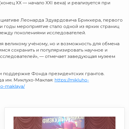
нец XX — начало XXI века) и реализуется при
нициативе Леонарда Эдуардовича Бриккера, первого
и годы мероприятие стало одной из ярких страниц
 между поколениями исследователей.
ия великому учёному, но и возможность для обмена
имся сохранить и популяризировать научное и
исследователей», — отмечает заведующая музеем
и поддержке Фонда президентских грантов.
а им. Миклухо-Маклая:
https://mikluho-
ho-maklaya/