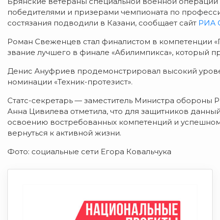
Брянские ветераны специальной военной операции
победителями и призерами чемпионата по професси
состязания подводили в Казани, сообщает сайт
РИА 
Роман Свеженцев стал финалистом в компетенции «
звание лучшего в финале «Абилимпикса», который п
Денис Ануфриев продемонстрировал высокий уровен
номинации «Техник-протезист».
Статс-секретарь — заместитель Министра обороны Р
Анна Цивилева отметила, что для защитников данный
освоению востребованных компетенций и успешному 
вернуться к активной жизни.
Фото: социальные сети Егора Ковальчука