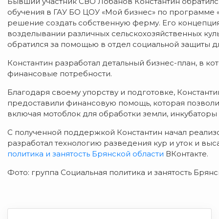
Бывший участник СВО Лобанов Константин обратилс
обучения в ГАУ БО ЦОУ «Мой бизнес» по программе
решение создать собственную ферму. Его концепция 
возделывании различных сельскохозяйственных куль
обратился за помощью в отдел социальной защиты дл
Константин разработал детальный бизнес-план, в ко
финансовые потребности.
Благодаря своему упорству и подготовке, Константи
предоставили финансовую помощь, которая позвол
включая мотоблок для обработки земли, инкубаторы
С полученной поддержкой Константин начал реализо
разработал технологию разведения кур и уток и выс
политика и занятость Брянской области
ВКонтакте.
Фото: группа Социальная политика и занятость Брян