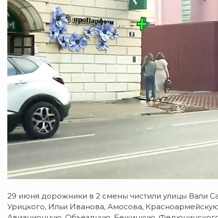
29 июня дорожники в 2 смены чистили улицы Вали С
Урицкого, Ильи Иванова, Амосова, Красноармейскую
Авиационную, Объездную, Бежицкую, Федюнинского,