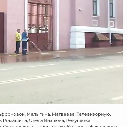
афроновой, Малыгина, Матвеева, Телевизорную,
, Ромашина, Олега Визнюка, Рекункова,
 Островского, Делегатскую, Крылова, Жуковского,