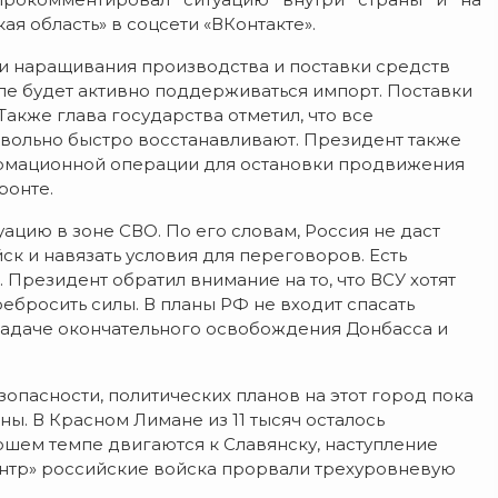
я область» в соцсети «ВКонтакте».
ти наращивания производства и поставки средств
сле будет активно поддерживаться импорт. Поставки
Также глава государства отметил, что все
вольно быстро восстанавливают. Президент также
формационной операции для остановки продвижения
ронте.
цию в зоне СВО. По его словам, Россия не даст
к и навязать условия для переговоров. Есть
 Президент обратил внимание на то, что ВСУ хотят
ебросить силы. В планы РФ не входит спасать
 задаче окончательного освобождения Донбасса и
зопасности, политических планов на этот город пока
ы. В Красном Лимане из 11 тысяч осталось
шем темпе двигаются к Славянску, наступление
Центр» российские войска прорвали трехуровневую