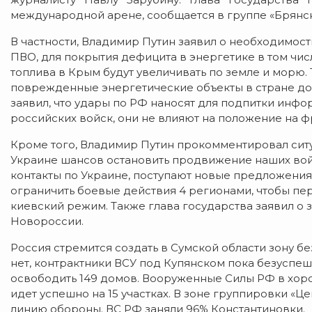
международной арене, сообщается в группе «Брянска
В частности, Владимир Путин заявил о необходимос
ПВО, для покрытия дефицита в энергетике в том чи
топлива в Крым будут увеличивать по земле и морю. 
поврежденные энергетические объекты в стране до
заявил, что удары по РФ наносят для подпитки ин
российских войск, они не влияют на положение на ф
Кроме того, Владимир Путин прокомментировал ситуа
Украине шансов остановить продвижение наших войс
контакты по Украине, поступают новые предложения.
ограничить боевые действия 4 регионами, чтобы пер
киевский режим. Также глава государства заявил о
Новороссии.
Россия стремится создать в Сумской области зону бе
нет, контрактники ВСУ под Купянском пока безуспешн
освободить 149 домов. Вооруженные Силы РФ в хоро
идет успешно на 15 участках. В зоне группировки «
линию обороны. ВС РФ заняли 96% Константиновки.