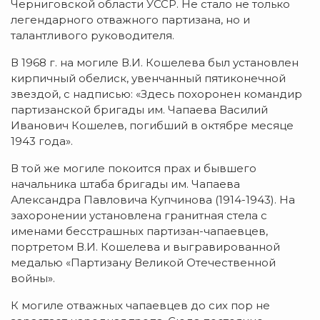
Черниговской области УССР. Не стало не только
легендарного отважного партизана, но и
талантливого руководителя.
В 1968 г. на могиле В.И. Кошелева был установлен
кирпичный обелиск, увенчанный пятиконечной
звездой, с надписью: «Здесь похоронен командир
партизанской бригады им. Чапаева Василий
Иванович Кошелев, погибший в октябре месяце
1943 года».
В той же могиле покоится прах и бывшего
начальника штаба бригады им. Чапаева
Александра Павловича Купчинова (1914-1943). На
захоронении установлена гранитная стела с
именами бесстрашных партизан-чапаевцев,
портретом В.И. Кошелева и выгравированной
медалью «Партизану Великой Отечественной
войны».
К могиле отважных чапаевцев до сих пор не