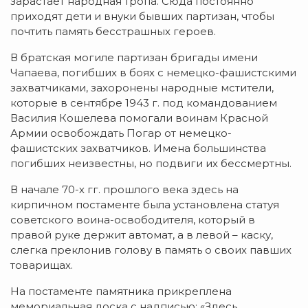
зарастает народная тропа. Сюда постоянно
приходят дети и внуки бывших партизан, чтобы
почтить память бесстрашных героев.
В братская могиле партизан бригады имени
Чапаева, погибших в боях с немецко-фашистскими
захватчиками, захоронены народные мстители,
которые в сентябре 1943 г. под командованием
Василия Кошелева помогали воинам Красной
Армии освобождать Погар от немецко-
фашистских захватчиков. Имена большинства
погибших неизвестны, но подвиги их бессмертны.
В начале 70-х гг. прошлого века здесь на
кирпичном постаменте была установлена статуя
советского воина-освободителя, который в
правой руке держит автомат, а в левой – каску,
слегка преклонив голову в память о своих павших
товарищах.
На постаменте памятника прикреплена
мемориальная доска с надписью: «Здесь