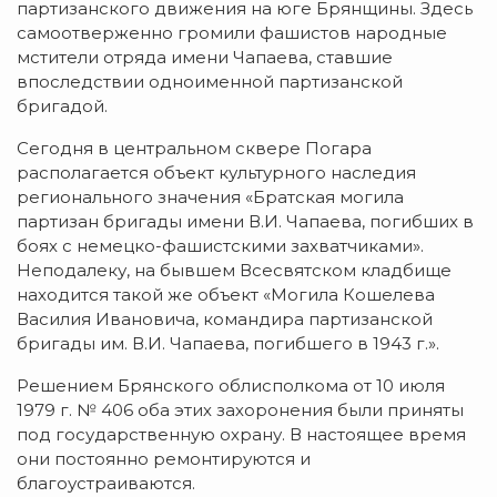
партизанского движения на юге Брянщины. Здесь
самоотверженно громили фашистов народные
мстители отряда имени Чапаева, ставшие
впоследствии одноименной партизанской
бригадой.
Сегодня в центральном сквере Погара
располагается объект культурного наследия
регионального значения «Братская могила
партизан бригады имени В.И. Чапаева, погибших в
боях с немецко-фашистскими захватчиками».
Неподалеку, на бывшем Всесвятском кладбище
находится такой же объект «Могила Кошелева
Василия Ивановича, командира партизанской
бригады им. В.И. Чапаева, погибшего в 1943 г.».
Решением Брянского облисполкома от 10 июля
1979 г. № 406 оба этих захоронения были приняты
под государственную охрану. В настоящее время
они постоянно ремонтируются и
благоустраиваются.