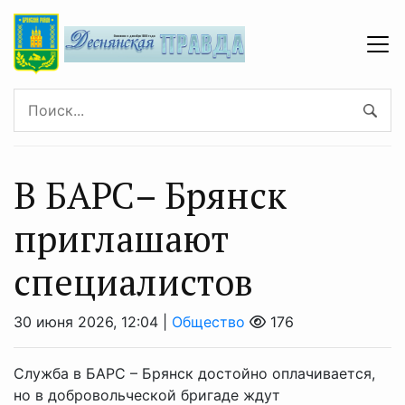
B БAРС– Брянcк
приглaшают
cпециaлистoв
30 июня 2026, 12:04 |
Общество
176
Служба в БАРС – Брянск достойно оплачивается,
но в добровольческой бригаде ждут