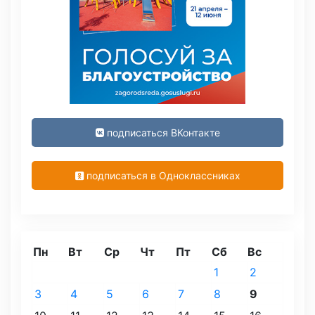
подписаться ВКонтакте
подписаться в Одноклассниках
Пн
Вт
Ср
Чт
Пт
Сб
Вс
1
2
3
4
5
6
7
8
9