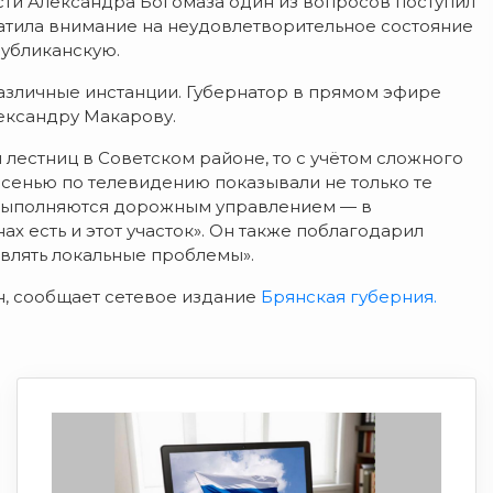
ти Александра Богомаза один из вопросов поступил
атила внимание на неудовлетворительное состояние
публиканскую.
азличные инстанции. Губернатор в прямом эфире
ександру Макарову.
лестниц в Советском районе, то с учётом сложного
Осенью по телевидению показывали не только те
же выполняются дорожным управлением — в
ах есть и этот участок». Он также поблагодарил
являть локальные проблемы».
н, сообщает сетевое издание
Брянская губерния.