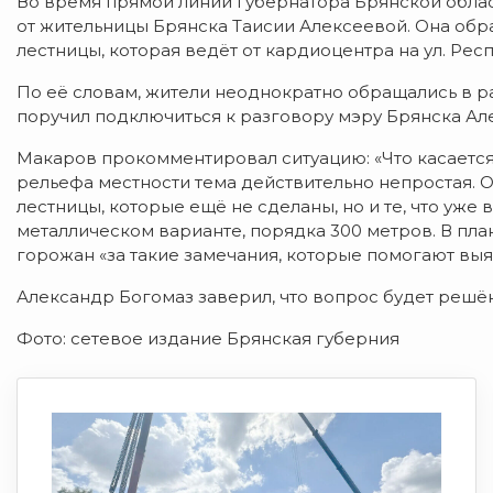
Во время прямой линии губернатора Брянской облас
от жительницы Брянска Таисии Алексеевой. Она обр
лестницы, которая ведёт от кардиоцентра на ул. Рес
По её словам, жители неоднократно обращались в р
поручил подключиться к разговору мэру Брянска Ал
Макаров прокомментировал ситуацию: «Что касается 
рельефа местности тема действительно непростая. 
лестницы, которые ещё не сделаны, но и те, что у
металлическом варианте, порядка 300 метров. В план
горожан «за такие замечания, которые помогают вы
Александр Богомаз заверил, что вопрос будет решё
Фото: сетевое издание Брянская губерния