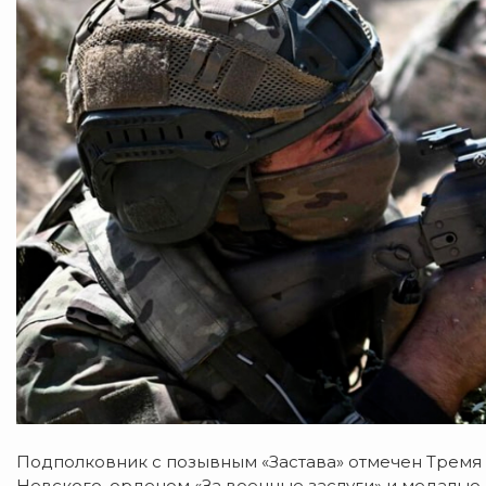
Подполковник с позывным «Застава» отмечен Трем
Невского, орденом «За военные заслуги» и медалью о