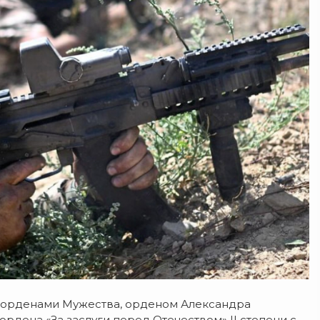
я орденами Мужества, орденом Александра
рдена «За заслуги перед Отечеством» II степени с