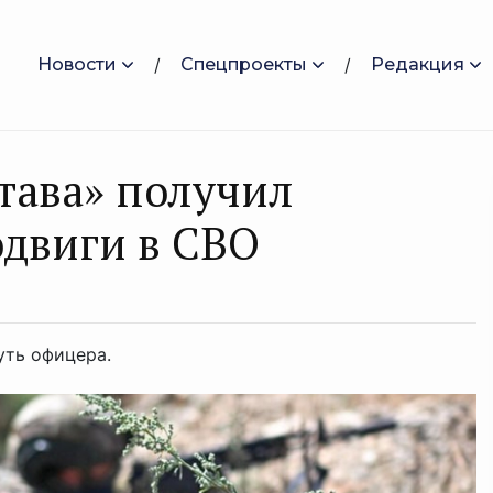
Новости
Спецпроекты
Редакция
тава» получил
одвиги в СВО
ть офицера.