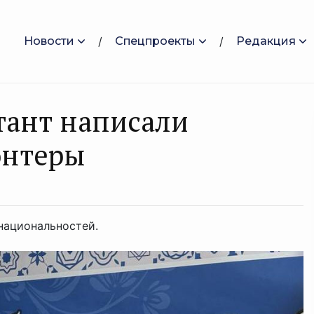
Новости
Спецпроекты
Редакция
тант написали
онтеры
национальностей.