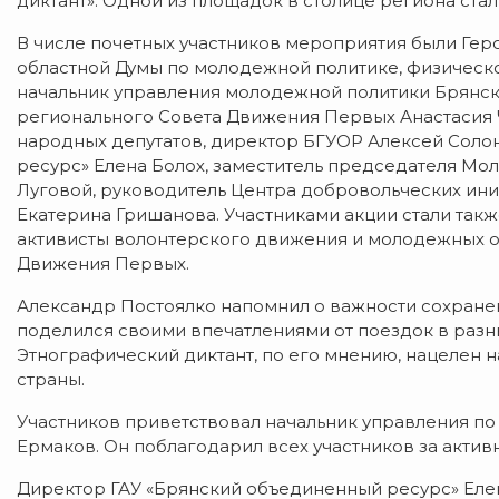
диктант». Одной из площадок в столице региона ста
В числе почетных участников мероприятия были Гер
областной Думы по молодежной политике, физическо
начальник управления молодежной политики Брянск
регионального Совета Движения Первых Анастасия Ч
народных депутатов, директор БГУОР Алексей Соло
ресурс» Елена Болох, заместитель председателя Мо
Луговой, руководитель Центра добровольческих ин
Екатерина Гришанова. Участниками акции стали та
активисты волонтерского движения и молодежных о
Движения Первых.
Александр Постоялко напомнил о важности сохранен
поделился своими впечатлениями от поездок в разн
Этнографический диктант, по его мнению, нацелен 
страны.
Участников приветствовал начальник управления п
Ермаков. Он поблагодарил всех участников за актив
Директор ГАУ «Брянский объединенный ресурс» Елен