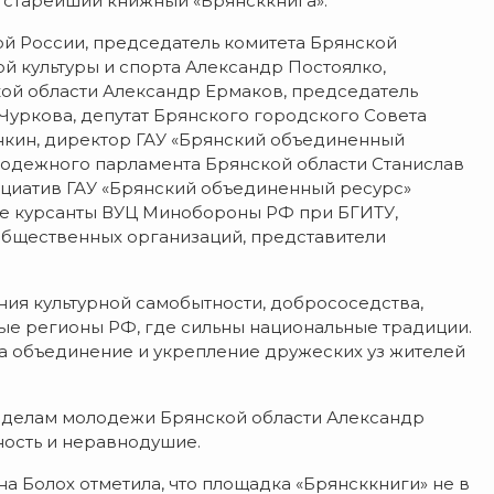
л старейший книжный «Брянсккнига».
ой России, председатель комитета Брянской
й культуры и спорта Александр Постоялко,
ой области Александр Ермаков, председатель
уркова, депутат Брянского городского Совета
нкин, директор ГАУ «Брянский объединенный
лодежного парламента Брянской области Станислав
ициатив ГАУ «Брянский объединенный ресурс»
кже курсанты ВУЦ Минобороны РФ при БГИТУ,
бщественных организаций, представители
ия культурной самобытности, добрососедства,
ые регионы РФ, где сильны национальные традиции.
на объединение и укрепление дружеских уз жителей
о делам молодежи Брянской области Александр
ность и неравнодушие.
а Болох отметила, что площадка «Брянсккниги» не в