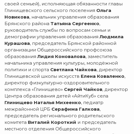
своей семьей), исполняющая обязанности главы
Глинищевского сельского поселения
Ольга
Новикова
, начальник управления образования
Брянского района
Татьяна Сергеенко
,
руководитель службы по вопросам семьи и
демографии управления образования
Людмила
Курашова
, председатель Брянской районной
организации Общероссийского профсоюза
образования
Лидия Коновалова
, заместитель
начальника управления культуры, молодёжной
политики и спорта
Светлана Чайкова
, директор
Глинищевской школы искусств
Елена Коваленко
,
директор физкультурно-оздоровительного
комплекса «Глинищево»
Сергей Чайков
, директор
Центра образования детей «АйтиКуб» села
Глинищево Наталья Михеенко
, педиатр
межрайонной ЦРБ
Серафима Галкова
,
председатель регионального родительского
комитета
Виталий Короткий
и председатель
местного отделения Общероссийского