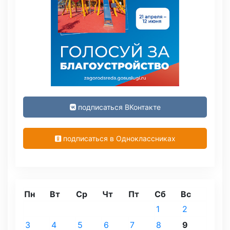
подписаться ВКонтакте
подписаться в Одноклассниках
Пн
Вт
Ср
Чт
Пт
Сб
Вс
1
2
3
4
5
6
7
8
9