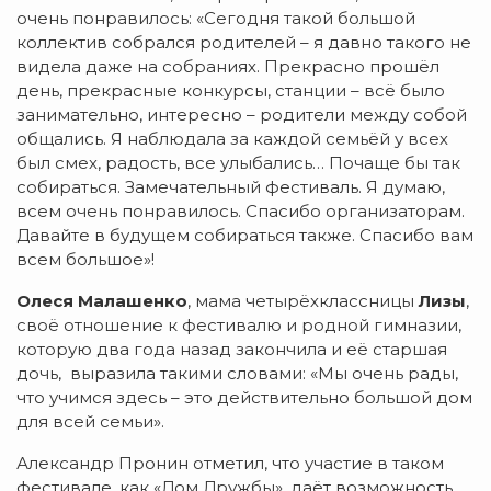
очень понравилось: «Сегодня такой большой
коллектив собрался родителей – я давно такого не
видела даже на собраниях. Прекрасно прошёл
день, прекрасные конкурсы, станции – всё было
занимательно, интересно – родители между собой
общались. Я наблюдала за каждой семьёй у всех
был смех, радость, все улыбались… Почаще бы так
собираться. Замечательный фестиваль. Я думаю,
всем очень понравилось. Спасибо организаторам.
Давайте в будущем собираться также. Спасибо вам
всем большое»!
Олеся Малашенко
, мама четырёхклассницы
Лизы
,
своё отношение к фестивалю и родной гимназии,
которую два года назад закончила и её старшая
дочь, выразила такими словами: «Мы очень рады,
что учимся здесь – это действительно большой дом
для всей семьи».
Александр Пронин отметил, что участие в таком
фестивале, как «Дом Дружбы», даёт возможность