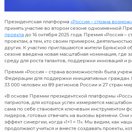
Президентская платформа
«Россия – страна возмож
принять участие во втором сезоне одноименной Пре
проекта
до 16 октября 2025 года. Премия «Россия –
проектам, а тем, кто своим примером, деятельность
других. К участию приглашаются жители Брянской об
сезоне введена новая масштабная номинация, где 
среду для роста талантов, поддержки инноваций и р
Премия «Россия – страна возможностей» была учре
Федерации для поддержки инициативных граждан. В
33 000 человек из 89 регионов России и 27 стран ми
«В основе Премии президентской платформы «Росси
патриотов, для которых успех измеряется масштабо
сама по себе становится ключевым инструментом ф
лидеров, готовых отвечать на вызовы времени. Они н
эффект синергии, когда «1+1 = 11». Мы видим, как на
продолжают учиться и вместе создавать проекты, к