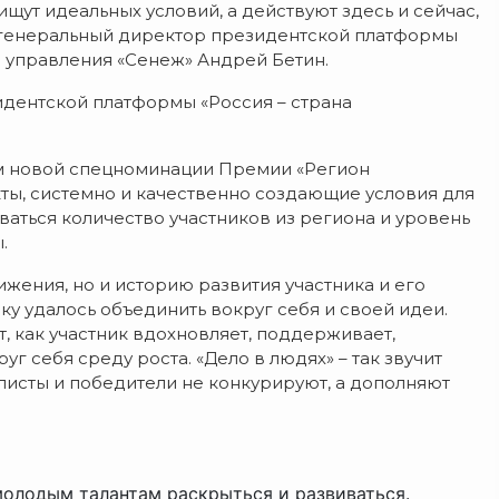
щут идеальных условий, а действуют здесь и сейчас,
л генеральный директор президентской платформы
й управления «Сенеж» Андрей Бетин.
идентской платформы «Россия – страна
ком новой спецноминации Премии «Регион
ты, системно и качественно создающие условия для
ваться количество участников из региона и уровень
.
ижения, но и историю развития участника и его
ику удалось объединить вокруг себя и своей идеи.
, как участник вдохновляет, поддерживает,
 себя среду роста. «Дело в людях» – так звучит
листы и победители не конкурируют, а дополняют
 молодым талантам раскрыться и развиваться.