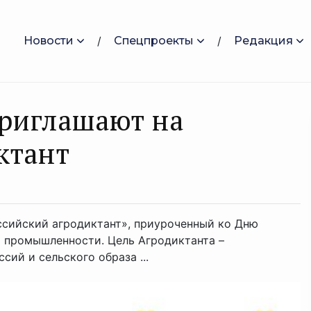
Новости
Спецпроекты
Редакция
риглашают на
ктант
оссийский агродиктант», приуроченный ко Дню
 промышленности. Цель Агродиктанта –
сий и сельского образа ...