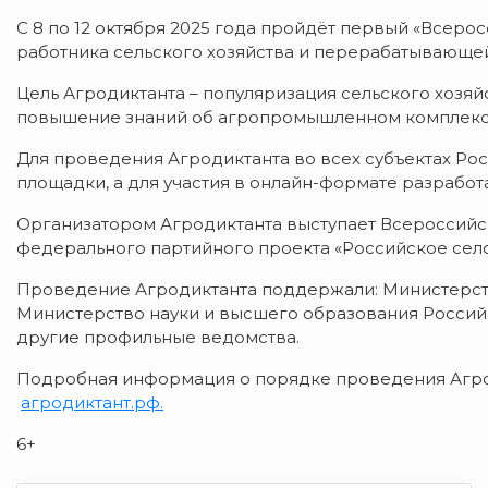
С 8 по 12 октября 2025 года пройдёт первый «Всеро
работника сельского хозяйства и перерабатывающ
Цель Агродиктанта – популяризация сельского хозяй
повышение знаний об агропромышленном комплекс
Для проведения Агродиктанта во всех субъектах Р
площадки, а для участия в онлайн-формате разработ
Организатором Агродиктанта выступает Всероссийск
федерального партийного проекта «Российское село
Проведение Агродиктанта поддержали: Министерств
Министерство науки и высшего образования Россий
другие профильные ведомства.
Подробная информация о порядке проведения Агроди
агродиктант.рф.
6+