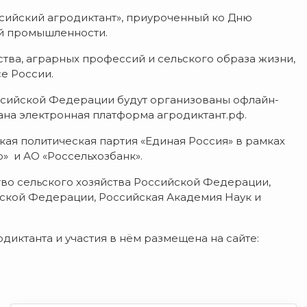
ссийский агродиктант», приуроченный ко Дню
ей промышленности.
ства, аграрных профессий и сельского образа жизни,
е России.
оссийской Федерации будут организованы офлайн-
ана электронная платформа агродиктант.рф.
ая политическая партия «Единая Россия» в рамках
» и АО «Россельхозбанк».
о сельского хозяйства Российской Федерации,
ской Федерации, Российская Академия Наук и
ктанта и участия в нём размещена на сайте: