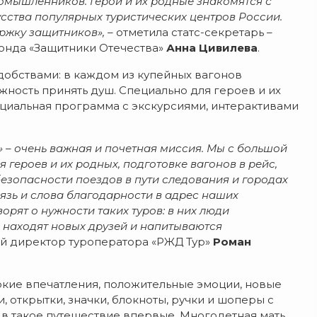
омышленников. Герои и их родные знакомятся с
усства популярных туристических центров России.
ржку защитников», –
отметила статс-секретарь –
онда «Защитники Отечества»
Анна Цивилева
.
добствами: в каждом из купейных вагонов
ность принять душ. Специально для героев и их
ециальная программа с экскурсиями, интерактивами
» – очень важная и почетная миссия. Мы с большой
 героев и их родных, подготовке вагонов в рейс,
езопасности поездов в пути следования и городах
язь и слова благодарности в адрес наших
орят о нужности таких туров: в них люди
, находят новых друзей и напитываются
ный директор туроператора «РЖД Тур»
Роман
яркие впечатления, положительные эмоции, новые
 открытки, значки, блокноты, ручки и шоперы с
в такое путешествие впервые. Многодетная мать,