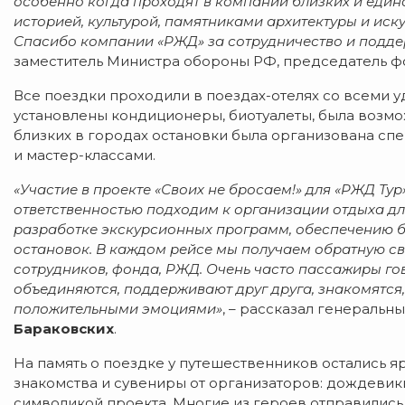
особенно когда проходят в компании близких и един
историей, культурой, памятниками архитектуры и иск
Спасибо компании «РЖД» за сотрудничество и подде
заместитель Министра обороны РФ, председатель ф
Все поездки проходили в поездах-отелях со всеми у
установлены кондиционеры, биотуалеты, была возмож
близких в городах остановки была организована сп
и мастер-классами.
«Участие в проекте «Своих не бросаем!» для «РЖД Тур
ответственностью подходим к организации отдыха для
разработке экскурсионных программ, обеспечению б
остановок. В каждом рейсе мы получаем обратную св
сотрудников, фонда, РЖД. Очень часто пассажиры гов
объединяются, поддерживают друг друга, знакомятся
положительными эмоциями»
, – рассказал генераль
Бараковских
.
На память о поездке у путешественников остались 
знакомства и сувениры от организаторов: дождевики,
символикой проекта. Многие из героев отправились 