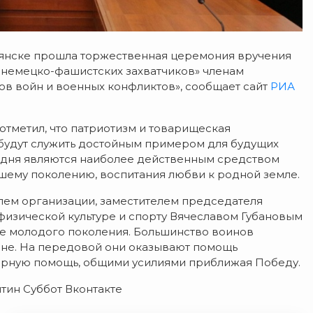
рянске прошла торжественная церемония вручения
 немецко-фашистских захватчиков» членам
в войн и военных конфликтов», сообщает сайт
РИА
отметил, что патриотизм и товарищеская
будут служить достойным примером для будущих
одня являются наиболее действенным средством
шему поколению, воспитания любви к родной земле.
лем организации, заместителем председателя
физической культуре и спорту Вячеславом Губановым
ие молодого поколения. Большинство воинов
ине. На передовой они оказывают помощь
арную помощь, общими усилиями приближая Победу.
тин Суббот Вконтакте