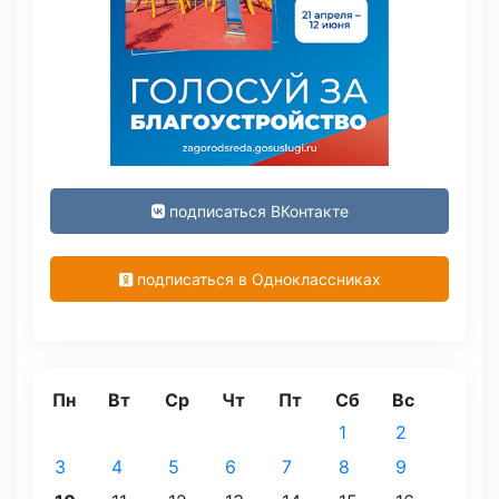
подписаться ВКонтакте
подписаться в Одноклассниках
Пн
Вт
Ср
Чт
Пт
Сб
Вс
1
2
3
4
5
6
7
8
9