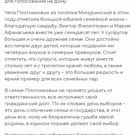
для голосования на дому.
Чета Плотниковых из посёлка Мичуринский в этом
году отметила большой юбилей семейной жизни –
благодатную свадьбу. Виктор Филиппович и Мария
Афанасьева вместе уже семьдесят лет. У супругов
большая и очень дружная семья. Они достойно
воспитали двух детей, которые подарили им
четверых внуков и семерых правнуков. Стоит
отметить, что супруги, которые живут вместе
столько лет и с трепетом хранят любовь, а также
уважение друг к другу – это большая редкость и
яркий пример для всех семейных пар.
В семье Плотниковых не принято уходить от
ответственности, все исполняют свой
гражданский долг. По их словам, день выборов –
это день сплочения семьи и государства, в этот
день все, кому не безразлична судьба малой
родины, в едином порыве делают свой выбор.
Напоминаем, что избиратели Брянского района