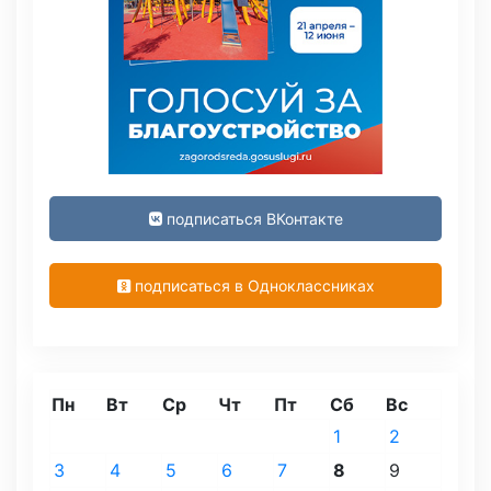
подписаться ВКонтакте
подписаться в Одноклассниках
Пн
Вт
Ср
Чт
Пт
Сб
Вс
1
2
3
4
5
6
7
8
9