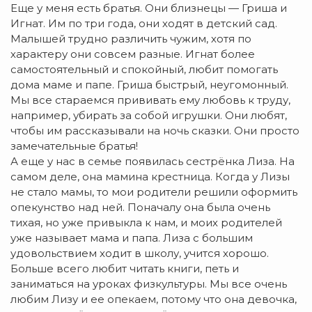
Еще у меня есть братья. Они близнецы — Гриша и
Игнат. Им по три года, они ходят в детский сад.
Малышей трудно различить чужим, хотя по
характеру они совсем разные. Игнат более
самостоятельный и спокойный, любит помогать
дома маме и папе. Гриша быстрый, неугомонный.
Мы все стараемся прививать ему любовь к труду,
например, убирать за собой игрушки. Они любят,
чтобы им рассказывали на ночь сказки. Они просто
замечательные братья!
А еще у нас в семье появилась сестрёнка Лиза. На
самом деле, она мамина крестница. Когда у Лизы
не стало мамы, то мои родители решили оформить
опекунство над ней. Поначалу она была очень
тихая, но уже привыкла к нам, и моих родителей
уже называет мама и папа. Лиза с большим
удовольствием ходит в школу, учится хорошо.
Больше всего любит читать книги, петь и
заниматься на уроках физкультуры. Мы все очень
любим Лизу и ее опекаем, потому что она девочка,