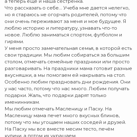
а теперь ещё и наша сестрёнка.
Что рассказать о себе… Учеба мне дается нелегко,
но я стараюсь не огорчать родителей, потому что
они очень переживают за меня и мое будущее. Я
люблю историю и литературу, узнавать что-то
новое. Люблю заниматься спортом, футболом и
гирями.
У меня просто замечательная семья, в которой есть
свои традиции. Мы любим собираться за большим
столом, отмечать семейные праздники или просто
разговаривать. На праздники мама готовит разные
вкусняшки, а мы помогаем ей накрывать на стол.
Особенно любим праздновать дни рождения. Они
у нас часто, потому что нас много. Любим получать
подарки. Жаль, что подарки дарят только
именинникам.
Мы любим отмечать Масленицу и Пасху. На
Масленицу мама печет много вкусных блинов,
потому что мы угощаем наших соседей и друзей.
На Пасху мы все вместе месим тесто, печём
куличи, а потом их украшаем.