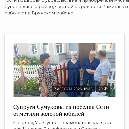
Гости подворья с удовольствием приобретали мясны
Супоневского райпо, частной сыроварни Рамиталь и
работают в Брянском районе.
7 АВГУСТА 2026, 15:38
20
Супруги Сумуковы из поселка Сети
отметили золотой юбилей
Сегодня, 7 августа – знаменательная дата
для Николая Тимофеевича и Светланы