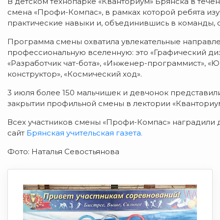
В детском технопарке «Кванториум» Брянска в тече
смена «Профи-Компас», в рамках которой ребята изу
практические навыки и, объединившись в команды, 
Программа смены охватила увлекательные направле
профессиональную вселенную: это «Графический диза
«Разработчик чат-бота», «Инженер-программист», «
конструктор», «Космический ход».
3 июля более 150 мальчишек и девчонок представил
закрытии профильной смены в лектории «Кванториум
Всех участников смены «Профи-Компас» наградили 
сайт
Брянская учительская газета.
Фото: Наталья Севостьянова