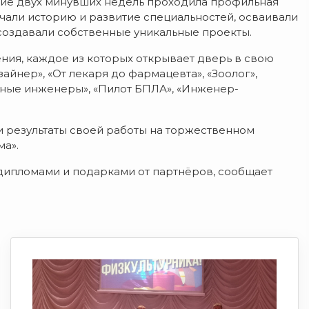
ние двух минувших недель проходила профильная
чали историю и развитие специальностей, осваивали
создавали собственные уникальные проекты.
ния, каждое из которых открывает дверь в свою
йнер», «От лекаря до фармацевта», «Зоолог»,
Юные инженеры», «Пилот БПЛА», «Инженер-
и результаты своей работы на торжественном
а».
дипломами и подарками от партнёров, сообщает