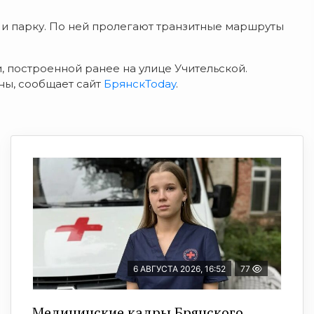
у и парку. По ней пролегают транзитные маршруты
 построенной ранее на улице Учительской.
ны, сообщает сайт
БрянскToday
.
6 АВГУСТА 2026, 16:52
77
Медицинские кадры Брянского