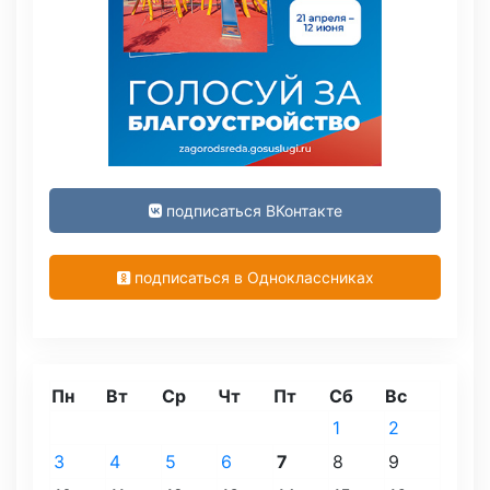
подписаться ВКонтакте
подписаться в Одноклассниках
Пн
Вт
Ср
Чт
Пт
Сб
Вс
1
2
3
4
5
6
7
8
9