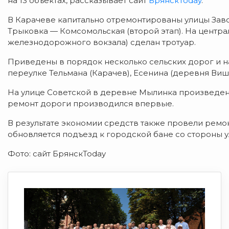
на 13 объектах, рассказывает сайт
БрянскToday
.
В Карачеве капитально отремонтированы улицы Завод
Трыковка — Комсомольская (второй этап). На центра
железнодорожного вокзала) сделан тротуар.
Приведены в порядок несколько сельских дорог и н
переулке Тельмана (Карачев), Есенина (деревня Виш
На улице Советской в деревне Мылинка произведена
ремонт дороги производился впервые.
В результате экономии средств также провели ремон
обновляется подъезд к городской бане со стороны 
Фото: сайт БрянскToday