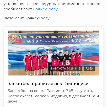
установлены лавочки, урны, современные фонари,
сообщает сайт
БрянскToday
.
Фото: сайт БрянскToday
8 АВГУСТА 2026, 8:19
72
Баскетбол прописался в Глинищеве
Баскетбол на селе… Развивать? «Вы шутите», –
могли сказать совсем недавно, в девяностые и
даже ...