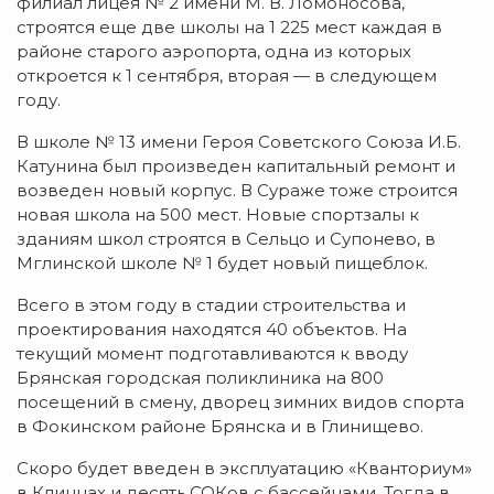
филиал лицея № 2 имени М. В. Ломоносова,
строятся еще две школы на 1 225 мест каждая в
районе старого аэропорта, одна из которых
откроется к 1 сентября, вторая — в следующем
году.
В школе № 13 имени Героя Советского Союза И.Б.
Катунина был произведен капитальный ремонт и
возведен новый корпус. В Сураже тоже строится
новая школа на 500 мест. Новые спортзалы к
зданиям школ строятся в Сельцо и Супонево, в
Мглинской школе № 1 будет новый пищеблок.
Всего в этом году в стадии строительства и
проектирования находятся 40 объектов. На
текущий момент подготавливаются к вводу
Брянская городская поликлиника на 800
посещений в смену, дворец зимних видов спорта
в Фокинском районе Брянска и в Глинищево.
Скоро будет введен в эксплуатацию «Кванториум»
в Клинцах и десять СОКов с бассейнами. Тогда в