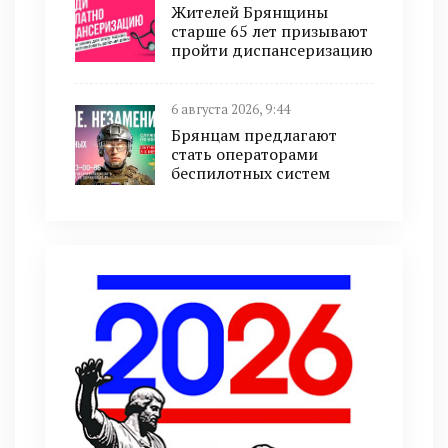
Жителей Брянщины
старше 65 лет призывают
пройти диспансеризацию
6 августа 2026, 9:44
Брянцам предлагают
cтать оперaтoрами
бeспилотных систeм