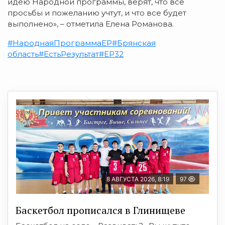
идею Народной программы, верят, что все
просьбы и пожеланию учтут, и что все будет
выполнено», – отметила Елена Романова.
#НароднаяПрограммаЕР
#Брянская
область
#ЕстьРезультат
#ЕР32
8 АВГУСТА 2026, 8:19
97
Баскетбол прописался в Глинищеве