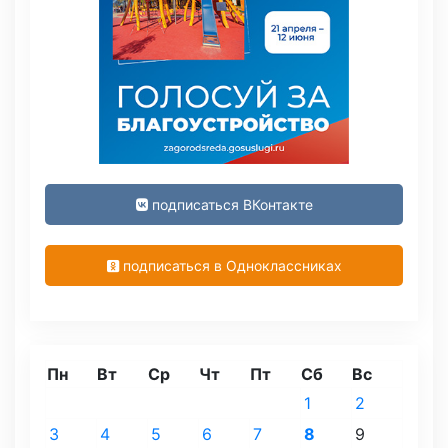
подписаться ВКонтакте
подписаться в Одноклассниках
Пн
Вт
Ср
Чт
Пт
Сб
Вс
1
2
3
4
5
6
7
8
9