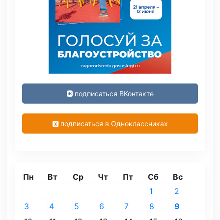
подписаться ВКонтакте
подписаться в Одноклассниках
Пн
Вт
Ср
Чт
Пт
Сб
Вс
1
2
3
4
5
6
7
8
9