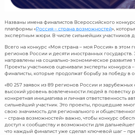
Названы имена финалистов Всероссийского конкурс
платформы «
Россия – страна возможностей
», котор
экспертным жюри. В числе сильнейших участников д
Всего на конкурс «Моя страна – моя Россия» в этом г
регионов России и десяти иностранных государств. 
направлены на социально-экономическое развитие 
Проекты участников оценивали эксперты конкурса –
финалисты, которые продолжат борьбу за победу в о
«80 257 заявок из 89 регионов России и зарубежных
высокий уровень вовлеченности людей в повестку ра
конкретная инициатива и личная ответственность авт
сильнейший участник. Это проекты, прошедшие мн
свою значимость для регионального и общественно
– страна возможностей» важно, чтобы конкурс обес
доступ к сообществу и возможности для дальнейшег
что каждый финалист уже сделал ключевой шаг – пр