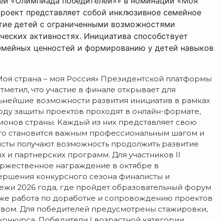
мей «Олимпиада победителей»» в номинации «Моя
Проект представляет собой инклюзивное семейное
стие детей с ограниченными возможностями
рческих активностях. Инициатива способствует
емейных ценностей и формированию у детей навыков
Моя страна – моя Россия» Президентской платформы
тметил, что участие в финале открывает для
альнейшие возможности развития инициатив в рамках
оду защиты проектов проходят в онлайн-формате,
гионов страны. Каждый из них представляет свою
это становится важным профессиональным шагом и
листы получают возможность продолжить развитие
х и партнерских программ. Для участников II
оржественное награждение в октябре в
вершения конкурсного сезона финалисты и
ежи 2026 года, где пройдет образовательный форум
акже работа по доработке и сопровождению проектов
вом. Для победителей предусмотрены стажировки,
онкурса. Победители I возрастной категории