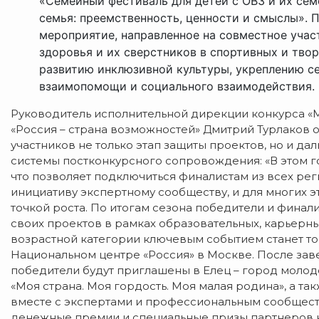
«Семейный фестиваль для детей с ОВЗ и их се
семья: преемственность, ценности и смыслы». 
мероприятие, направленное на совместное уча
здоровья и их сверстников в спортивных и тво
развитию инклюзивной культуры, укреплению с
взаимопомощи и социального взаимодействия.
Руководитель исполнительной дирекции конкурса «
«Россия – страна возможностей» Дмитрий Турлаков о
участников не только этап защиты проектов, но и д
системы постконкурсного сопровождения: «В этом г
что позволяет подключиться финалистам из всех ре
инициативу экспертному сообществу, и для многих 
точкой роста. По итогам сезона победители и фина
своих проектов в рамках образовательных, карьерны
возрастной категории ключевым событием станет т
Национальном центре «Россия» в Москве. После за
победители будут приглашены в Елец – город молод
«Моя страна. Моя гордость. Моя малая родина», а т
вместе с экспертами и профессиональным сообщест
денежные премии и специальные призы партнеров к