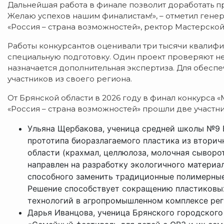
Дальнейшая работа в финале позволит доработать п
Желаю успехов нашим финалистам!», – отметил ген
«Россия – страна возможностей», ректор Мастерско
Работы конкурсантов оценивали три тысячи квалиф
специальную подготовку. Один проект проверяют не 
назначается дополнительная экспертиза. Для обесп
участников из своего региона.
От Брянской области в 2026 году в финал конкурса 
«Россия – страна возможностей» прошли две участн
Ульяна Щербакова, ученица средней школы №9 
прототипа биоразлагаемого пластика из втори
области (крахмал, целлюлоза, молочная сыворо
направлен на разработку экологичного материа
способного заменить традиционные полимерные
Решение способствует сокращению пластиковы
технологий в агропромышленном комплексе рег
Дарья Иванцова, ученица Брянского городского