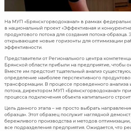
На МУП «Брянскгорводоканал» в рамках федерально
в национальный проект «Эффективная и конкурентная
продуктового потока для создания потока-образца. 
открывающее новые горизонты для оптимизации ра
эффективности.
Представители от Регионального центра компетенци
Брянской области прибыли на предприятие, чтобы о
Вместе им предстоит тщательный анализ существующ
определение наиболее перспективного продуктовог
трансформации. В процессе проведенного анализа 
потока, директором МУП «Брянскгорводоканал» прин
процесса подключения объекта капитального строит
Цель данного этапа – не просто выбрать направлени
образца». Этот образец послужит наглядной демон
бережливого производства и методов оптимизации,
все подразделения предприятия. Ожидается, что ре