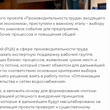
го проекта «Производительность труда», входящего
 экономика», приступили к важному этапу – выбору
Это знаковое событие для предприятия,
бочих процессов и повышения общей
й (РЦК) в сфере производительности труда
казать экспертную поддержку рабочей группе.
их бизнес-процессов, выявление «узких мест» и
о потока, который станет объектом для дальнейшей
и по соответствию основным критериям выбора
ято решение взять в работу поток: «Оптимизации
ельства к сетям водоснабжения».
е, а заложить основу для формирования «потока-
страцией успешного внедрения принципов
 которые в дальнейшем будут масштабированы на
ализация проекта приведет к существенному