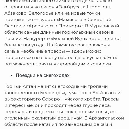
любителей активного зимнего отдыха. Можно
отправиться на склоны Эльбруса, в Шерегеш,
Абзаково, Белогорье или на новые точки
притяжения — курорт «Мамисон» в Северной
Осетии и «Арсеньев» в Приморье. В Мурманской
области самый длинный горнолыжный сезон в
России. На курорте «Большой Вудъявр» он длится
больше полугода. На Камчатке расположены
самые необычные трассы — здесь можно
прокатиться по склону настоящего вулкана. Есть
возможность заняться фрирайдом и хели-ски.
Поездки на снегоходах
Горный Алтай манит снегоходными тропами
таинственного Беловодья, туманного Альбагана и
высокогорного Северо-Чуйского хребта. Трассы
интересные: они проходят через глухие леса,
перевалы и подъемы к высокогорным гольцам —
оголенным скалистым вершинам. В Архангельской
области после катания по замерзшим рекам и