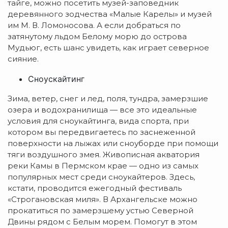
тайге, можно посетить музей-заповедник
деревянного зодчества «Малые Карелы» и музей
им М. В. Ломоносова. А если добраться по
затянутому льдом Белому морю до острова
Мудьюг, есть шанс увидеть, как играет северное
сияние.
Сноускайтинг
Зима, ветер, снег и лед, поля, тундра, замерзшие
озера и водохранилища — все это идеальные
условия для сноукайтинга, вида спорта, при
котором вы передвигаетесь по заснеженной
поверхности на лыжах или сноуборде при помощи
тяги воздушного змея. Живописная акватория
реки Камы в Пермском крае — одно из самых
популярных мест среди сноукайтеров. Здесь,
кстати, проводится ежегодный фестиваль
«Строгановская миля». В Архангельске можно
прокатиться по замерзшему устью Северной
Двины рядом с Белым морем. Помогут в этом