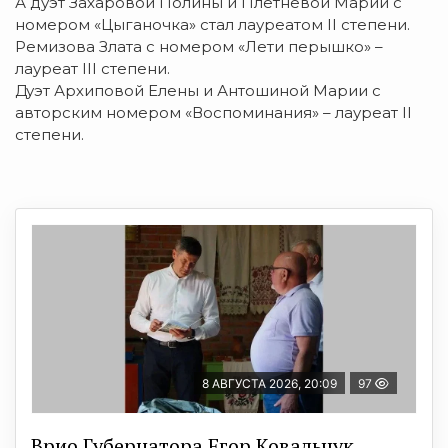
А дуэт Захаровой Полины и Плетневой Марии с
номером «Цыганочка» стал лауреатом II степени.
Ремизова Злата с номером «Лети перышко» –
лауреат III степени.
Дуэт Архиповой Елены и Антошиной Марии с
авторским номером «Воспоминания» – лауреат II
степени.
8 АВГУСТА 2026, 20:09
97
Врио Губернатора Егор Ковальчук