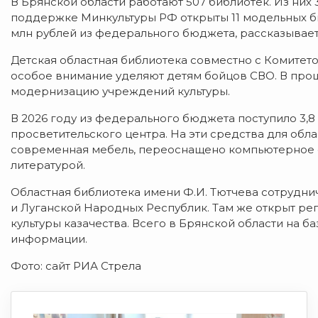
В Брянской области работают 507 библиотек. Из них
поддержке Минкультуры РФ открыты 11 модельных би
млн рублей из федерального бюджета, рассказывает
Детская областная библиотека совместно с Комитет
особое внимание уделяют детям бойцов СВО. В прош
модернизацию учреждений культуры.
В 2026 году из федерального бюджета поступило 3,8 
просветительского центра. На эти средства для обл
современная мебель, переоснащено компьютерное 
литературой.
Областная библиотека имени Ф.И. Тютчева сотруднич
и Луганской Народных Республик. Там же открыт ре
культуры казачества. Всего в Брянской области на б
информации.
Фото: сайт РИА Стрела