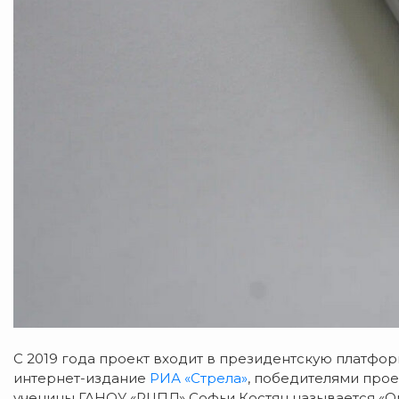
С 2019 года проект входит в президентскую платфор
интернет-издание
РИА «Стрела»
, победителями прое
ученицы ГАНОУ «РЦПД» Софьи Костян называется «О