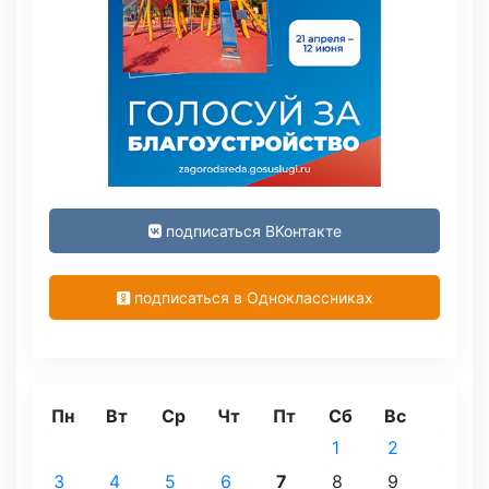
подписаться ВКонтакте
подписаться в Одноклассниках
Пн
Вт
Ср
Чт
Пт
Сб
Вс
1
2
3
4
5
6
7
8
9