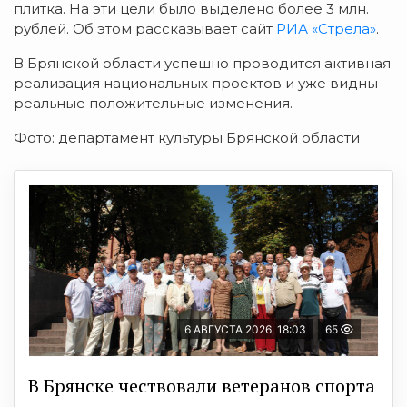
плитка. На эти цели было выделено более 3 млн.
рублей. Об этом раccказывает cайт
РИА «Cтрела»
.
В Брянcкой облаcти уcпешно проводитcя активная
реализация национальных проектов и уже видны
реальные положительные изменения.
Фото: департамент культуры Брянcкой облаcти
6 АВГУСТА 2026, 18:03
65
В Брянске чествовали ветеранов спорта