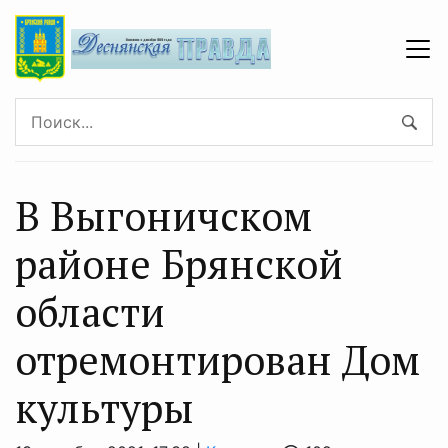
В Выгоничcком
районе Брянcкой
облаcти
отремонтирован Дом
культуры