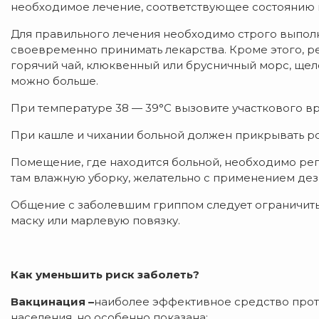
необходимое лечение, соответствующее состоянию и
Для правильного лечения необходимо строго выпол
своевременно принимать лекарства. Кроме этого, р
горячий чай, клюквенный или брусничный морс, щел
можно больше.
При температуре 38 — 39°С вызовите участкового вр
При кашле и чихании больной должен прикрывать рот
Помещение, где находится больной, необходимо ре
там влажную уборку, желательно с применением де
Общение с заболевшим гриппом следует ограничить,
маску или марлевую повязку.
Как уменьшить риск заболеть?
Вакцинация –
наиболее эффективное средство прот
населения, но особенно показана: