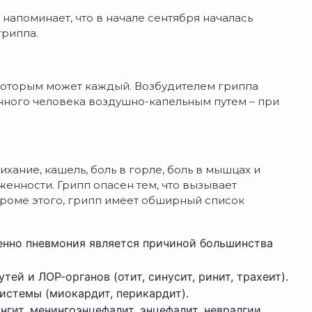
напоминает, что в начале сентября началась
гриппа.
 которым может каждый. Возбудителем гриппа
нного человека воздушно-капельным путем – при
ихание, кашель, боль в горле, боль в мышцах и
енности. Грипп опасен тем, что вызывает
роме этого, грипп имеет обширный список
енно пневмония является причиной большинства
ей и ЛОР-органов (отит, синусит, ринит, трахеит).
истемы (миокардит, перикардит).
гит, менингоэнцефалит, энцефалит, невралгии,