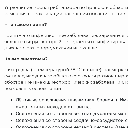
Управление Роспотребнадзора по Брянской области 
кампания по вакцинации населения области против 
Что такое грипп?
Грипп – это инфекционное заболевание, заразиться
является вирус, который передается от инфицирова
дыхании, разговоре, чихании или кашле.
Какие симптомы?
Лихорадка (с температурой 38 °C и выше), насморк, ч
суставах, нарушение общего состояния разной выраж
обострение имеющиеся хронических заболеваний, к
возможных осложнений.
Лёгочные осложнения (пневмония, бронхит). Им
смертельных исходов от гриппа.
Осложнения со стороны верхних дыхательных пут
Осложнения со стороны сердечно-сосудистой с
Осложнения со стороны нервной системы (менин