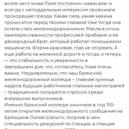
возле него юная Лиля постоянно «зависала» и
всегда с неподдельным интересом провожала
проходящие поезда. Какая сила, какая махина
проносится перед твоими глазами! Уже тогда она
хотела стать железнодорожником. Масла в огонь
заинтересованности профессией прибавил и её
двоюродный брат, который работал помощником
машиниста. Форма красивая, глаз не оторвать. А
еще работа на железной дороге и тогда, и теперь
— это стабильность и уверенность в
завтрашнем дне, что, согласитесь, тоже очень
важно. Неудивительно, что наш Брянский
железнодорожный колледж – главная кузница
кадров будущих работников стальных магистралей
– традиционно пользуется спросом среди
вчерашних выпускников.
Именно Брянский колледж окончила в год 150-
летия открытия железнодорожного сообщения на
Брянщине Лилия Шалыго, получив в нем
специальность дежурной по станции, а станция