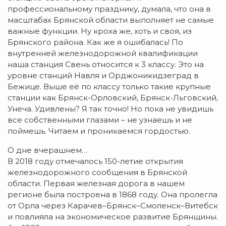
профессиональному празднику, думала, что она в
масштабах Брянской области выполняет не самые
важные функции. Ну кроха же, хоть и своя, из
Брянского района.
Как же я ошибалась! По
внутренней железнодорожной квалификации
наша станция Свень относится к 3 классу. Это на
уровне станций Навля и Орджоникидзеград в
Бежице. Выше её по классу только такие крупные
станции как Брянск-Орловский, Брянск-Льговский,
Унеча. Удивлены? Я так точно! Но пока не увидишь
все собственными глазами – не узнаешь и не
поймешь. Читаем и проникаемся гордостью.
О дне вчерашнем…
В 2018 году отмечалось 150-летие открытия
железнодорожного сообщения в Брянской
области. Первая железная дорога в нашем
регионе была построена в 1868 году. Она пролегла
от Орла через Карачев–Брянск–Смоленск–Витебск
и повлияла на экономическое развитие Брянщины.