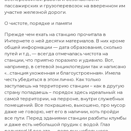
пассажирских и грузоперевозок на вверенном им
участке железной дороги.
О чистоте, порядке и памяти
Прежде чем ехать на станцию прочитала в
Интернете о ней десятки материалов. В них кроме
общей информации — дата образования, сколько
путей и т.д., — всегда отмечалась чистота на
станции, что приятно поразило и удивило. Вот,
например, в сетевой энциклопедии так и написано
«…станция ухоженная и благоустроенная». Имела
честь убедиться в этом лично. Как только
заступаешь на территорию станции – как в другую
страну попадаешь – порядок здесь идеальный: на
самой территории, на перроне, внутри служебных
помещений. Все покрашено, выкошено, про мусор
даже не говорю, нет его в наличии, хоть пройди
все пути. Перед зданиями станции разбиты клумбы
и даже есть небольшой прудик с водой. Глаз
радуется! И все это — дело рук небольшого