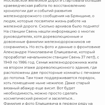
Московской железной дороги стартовала большая
краеведческая работа по восстановлению
хронологии дат и событий развития
железнодорожного сообщения на Брянщине, о
людях, которые посвятили жизнь работе на
железной дороге. Сколько архивов было поднято!
На станции Свень нашли информацию о многих
руководителях, хотя дореволюционные и
довоенные фамилии железнодорожников не
сохранились. Но есть фото и данные о фронтовике
Александре Николаевиче Ельяшевиче, который
проработал начальником станции Свень 37 лет(!), с
1949 по 1986 год. Семья железнодорожника жила
на втором этаже дореволюционного здания, где
расположены две просторные комнаты с печками
до потолка. Там тоже поддерживается порядок,
хоть помещение ныне нежилое. Даже старый
вязаный абажур еще висит. Вот будет
необходимость, можно просто сделать
косметический ремонт и заселяться…
Фамилия и фото Ельяшевича в первом ряду на