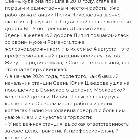
Свень, куда она пришла в 2018 году, стала её
первым и единственным местом работы. Уже
работая на станции Лилия Николаевна заочно
окончила факультет «Подвижной состав железных
дорог» БГТУ по профилю «Локомотивы».
Здесь на железной дороге Лилия познакомилась
со своим мужем Романом, тоже
железнодорожником, и в их семье 4 августа – это
профессиональный праздник обоих супругов.
Живут на родине мужа, в Свени-Центральной, так
что она теперь свенская.
А в начале 2024 года, после того, как бывший
начальник станции Свень Юлия Шведова ушла на
повышение в Брянское отделение Московской
железной дороги, Лилия Шалыго стала у руля
коллектива. О своем месте работы и своих
коллегах Лилия Николаевна говорит с большим
уважением и с чувством гордости:
– У нас важная станция, высокая ответственность
за свое дело, грамотный, профессиональный
коллектив.