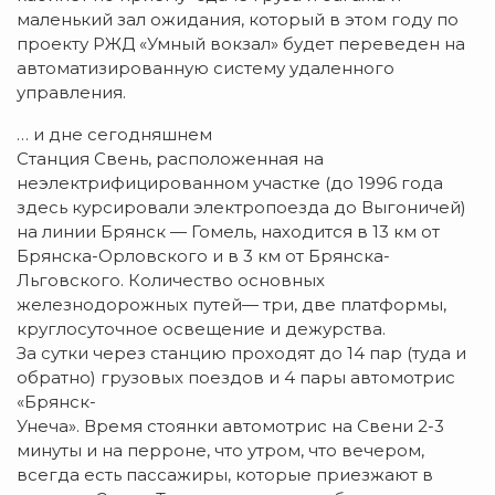
маленький зал ожидания, который в этом году по
проекту РЖД «Умный вокзал» будет переведен на
автоматизированную систему удаленного
управления.
… и дне сегодняшнем
Станция Свень, расположенная на
неэлектрифицированном участке (до 1996 года
здесь курсировали электропоезда до Выгоничей)
на линии Брянск — Гомель, находится в 13 км от
Брянска-Орловского и в 3 км от Брянска-
Льговского. Количество основных
железнодорожных путей— три, две платформы,
круглосуточное освещение и дежурства.
За сутки через станцию проходят до 14 пар (туда и
обратно) грузовых поездов и 4 пары автомотрис
«Брянск-
Унеча». Время стоянки автомотрис на Свени 2-3
минуты и на перроне, что утром, что вечером,
всегда есть пассажиры, которые приезжают в