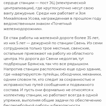
сердце станции — пост ЭЦ (электрической
централизации), где круглосуточно несут свою
вахту дежурные. Среди них работает и Зоя
Михайловна Усова, награжденная в прошлом году
ведомственным знаком «Почетный
железнодорожник».
Её стаж работы на железной дороге более 35 лет,
из них 5 лет — дежурной по станции Свень. Из семи
сотрудников только трое местные, свенские,
остальные приезжают на работу из областного
центра. Но дорога до Свени недолгая, тут
подбрюшье Брянска, так что все рядышком.
Напротив станции расположено еще одно здание,
где «квартируются» путейцы, обходчики, механики,
одним словом те, кто следит за сохранностью и
исправностью путей сообщения и подвижного
состава. И пусть они формально не относятся к
коллективу станции, но работают всегда в одной
упряжке, выполняя общие задачи по обеспечению
бесперебойной работы и безопасности