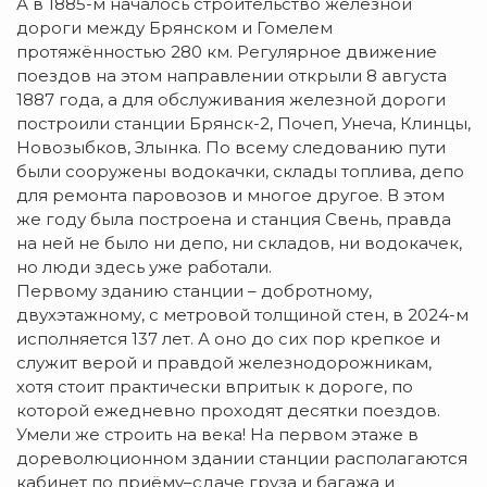
А в 1885-м началось строительство железной
дороги между Брянском и Гомелем
протяжённостью 280 км. Регулярное движение
поездов на этом направлении открыли 8 августа
1887 года, а для обслуживания железной дороги
построили станции Брянск-2, Почеп, Унеча, Клинцы,
Новозыбков, Злынка. По всему следованию пути
были сооружены водокачки, склады топлива, депо
для ремонта паровозов и многое другое. В этом
же году была построена и станция Свень, правда
на ней не было ни депо, ни складов, ни водокачек,
но люди здесь уже работали.
Первому зданию станции – добротному,
двухэтажному, с метровой толщиной стен, в 2024-м
исполняется 137 лет. А оно до сих пор крепкое и
служит верой и правдой железнодорожникам,
хотя стоит практически впритык к дороге, по
которой ежедневно проходят десятки поездов.
Умели же строить на века! На первом этаже в
дореволюционном здании станции располагаются
кабинет по приёму–сдаче груза и багажа и