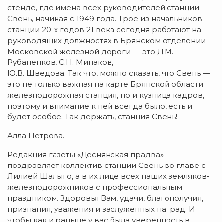
стенде, где имена всех руководителей станции
Свень, начиная с 1949 года. Трое из начальников
станции 20-х годов 21 века сегодня работают на
руководящих должностях в Брянском отделении
Московской железной дороги — это Д.М.
Рубаненков, С.Н. Минаков,
Ю.В. Шведова. Так что, можно сказать, что Свень —
это не только важная на карте Брянской области
железнодорожная станция, но и кузница кадров,
поэтому и внимание к ней всегда было, есть и
будет особое. Так держать, станция Свень!
Алла Петрова.
Редакция газеты «Деснянская прадва»
поздравляет коллектив станции Свень во главе с
Лилией Шалыго, а в их лице всех наших земляков-
железнодорожников с профессиональным
праздником. Здоровья Вам, удачи, благополучия,
признания, уважения и заслуженных наград. И
чтобы как и раньше у вас была уверенность в