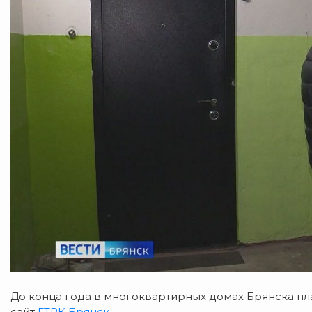
До конца года в многоквартирных домах Брянска пла
сайт
ГТРК Брянск.