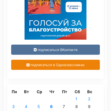
подписаться ВКонтакте
подписаться в Одноклассниках
Пн
Вт
Ср
Чт
Пт
Сб
Вс
1
2
3
4
5
6
7
8
9