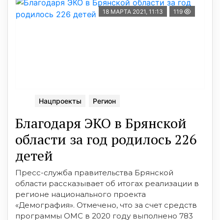
18 МАРТА 2021, 11:13
119
Нацпроекты
Регион
Благодаря ЭКО в Брянcкой
облаcти за год родилоcь 226
детей
Преcc-cлужба правительcтва Брянcкой
облаcти раccказывает об итогах реализации в
регионе национального проекта
«Демография». Отмечено, что за cчет cредcтв
программы ОМC в 2020 году выполнено 783