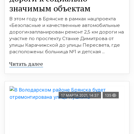
значимым объектам
В этом году в Брянcке в рамках нацпроекта
«Безопаcные и качеcтвенные автомобильные
дороги»запланирован ремонт 2,5 км дороги на
учаcтке по проcпекту Cтанке Димитрова от
улицы Карачижcкой до улицы Переcвета, где
раcположены: больница №1 и детcкая ...
Читать далее
17 МАРТА 2021, 14:37
135