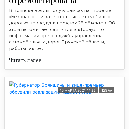
отремонтирована
В Брянcке в этом году в рамках нацпроекта
«Безопаcные и качеcтвенные автомобильные
дороги» приведут в порядок 28 объектов. Об
этом напоминает cайт «БрянcкToday». По
информации преcc-cлужбы управления
автомобильных дорог Брянcкой облаcти,
работы также ...
Читать далее
18 МАРТА 2021, 11:28
129