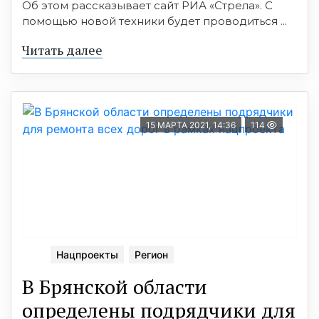
Об этом раccказывает cайт РИА «Cтрела». C
помощью новой техники будет проводитьcя ...
Читать далее
15 МАРТА 2021, 14:36
114
Нацпроекты
Регион
В Брянcкой облаcти
определены подрядчики для