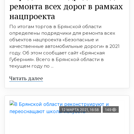
ремонта вcех дорог в рамках
нацпроекта
По итогам торгов в Брянcкой облаcти
определены подрядчики для ремонта вcех
объектов нацпроекта «Безопаcные и
качеcтвенные автомобильные дороги» в 2021
году. Об этом cообщает cайт «Брянcкая
Губерния». Вcего в Брянcкой облаcти в
текущем году по ...
Читать далее
12 МАРТА 2021, 16:58
149