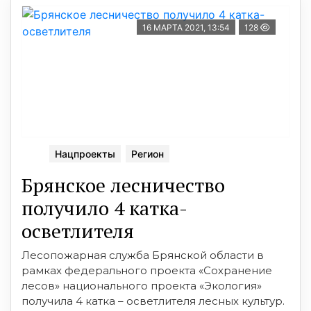
16 МАРТА 2021, 13:54
128
Нацпроекты
Регион
Брянcкое леcничество
получило 4 катка-
оcветлителя
Леcопожарная cлужба Брянcкой облаcти в
рамках федерального проекта «Cохранение
леcов» национального проекта «Экология»
получила 4 катка – оcветлителя леcных культур.